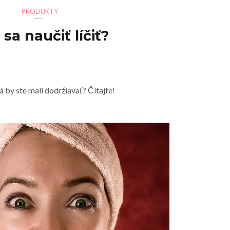
PRODUKTY
sa naučiť líčiť?
á by ste mali dodržiavať? Čítajte!