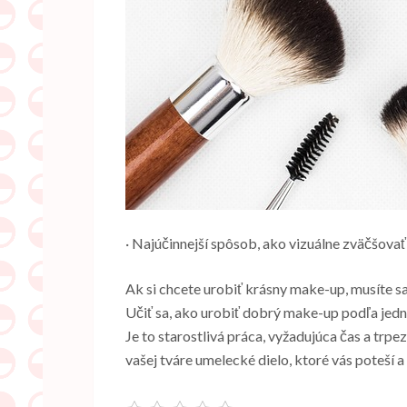
· Najúčinnejší spôsob, ako vizuálne zväčšovať 
Ak si chcete urobiť krásny make-up, musíte sa
Učiť sa, ako urobiť dobrý make-up podľa jed
Je to starostlivá práca, vyžadujúca čas a tr
vašej tváre umelecké dielo, ktoré vás poteší 