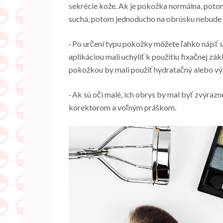
sekrécie kože. Ak je pokožka normálna, poto
suchá, potom jednoducho na obrúsku nebude 
· Po určení typu pokožky môžete ľahko nájsť 
aplikáciou mali uchýliť k použitiu fixačnej 
pokožkou by mali použiť hydratačný alebo vý
· Ak sú oči malé, ich obrys by mal byť zvýra
korektorom a voľným práškom.