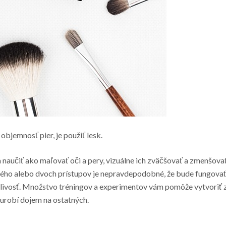
objemnosť pier, je použiť lesk.
 naučiť ako maľovať oči a pery, vizuálne ich zväčšovať a zmenšovať
ného alebo dvoch prístupov je nepravdepodobné, že bude fungovať
pezlivosť. Množstvo tréningov a experimentov vám pomôže vytvoriť 
a urobí dojem na ostatných.