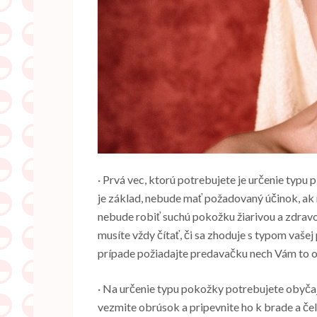
· Prvá vec, ktorú potrebujete je určenie typu 
je základ, nebude mať požadovaný účinok, ak 
nebude robiť suchú pokožku žiarivou a zdrav
musíte vždy čítať, či sa zhoduje s typom vaše
prípade požiadajte predavačku nech Vám to o
· Na určenie typu pokožky potrebujete obyčajn
vezmite obrúsok a pripevnite ho k brade a č