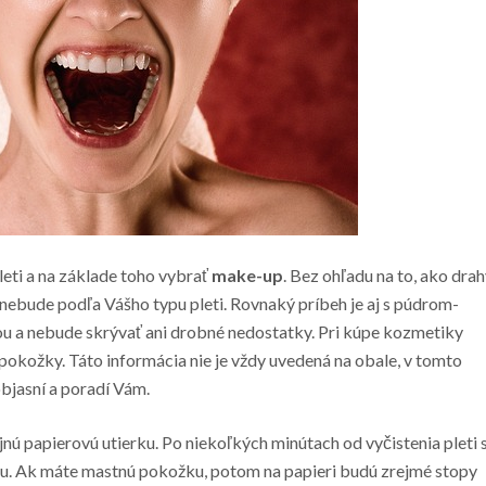
pleti a na základe toho vybrať
make-up
. Bez ohľadu na to, ako dra
nebude podľa Vášho typu pleti. Rovnaký príbeh je aj s púdrom-
ou a nebude skrývať ani drobné nedostatky. Pri kúpe kozmetiky
j pokožky. Táto informácia nie je vždy uvedená na obale, v tomto
bjasní a poradí Vám.
ú papierovú utierku. Po niekoľkých minútach od vyčistenia pleti s
elu. Ak máte mastnú pokožku, potom na papieri budú zrejmé stopy