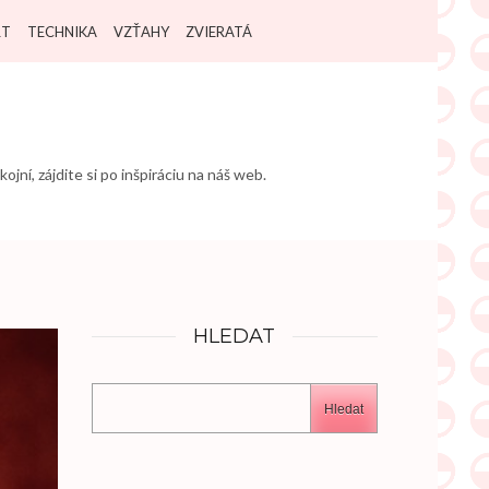
RT
TECHNIKA
VZŤAHY
ZVIERATÁ
jní, zájdite si po inšpiráciu na náš web.
HLEDAT
Hledat