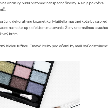
m na obrúsky budú prítomné nenápadné škvrny. A ak je pokožka
nič.
správnu dekoratívnu kozmetiku. Majitelia mastnej kože by sa pred
základne na make-up s efektom matovania. Ženy s normálnou a sucho
živný krém.
znený bielou tužkou. Tmavé kruhy pod očami by mali byť odstránené