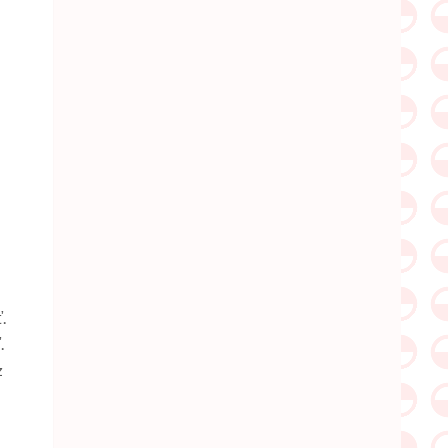
.
.
z