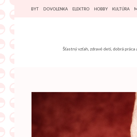
Přeskočit
BYT
DOVOLENKA
ELEKTRO
HOBBY
KULTÚRA
M
na
obsah
(stiskněte
Enter)
Šťastný vzťah, zdravé deti, dobrá práca 