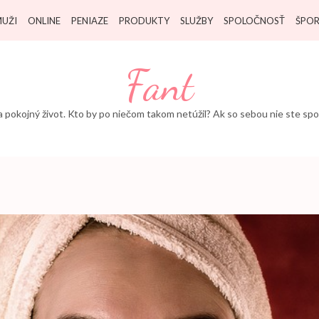
UŽI
ONLINE
PENIAZE
PRODUKTY
SLUŽBY
SPOLOČNOSŤ
ŠPO
Fant
a pokojný život. Kto by po niečom takom netúžil? Ak so sebou nie ste spoko