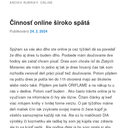
ARCHIV RUBRIKY:
ONLINE
Činnosť online široko spätá
Publikováno
24. 2. 2024
Spýtam sa vás ako dlho ste online ja cez týždeň dá sa povedať
že dlho aj dnes tu budem dlho. Poobede mám doučovanie dve
hodiny ale zatiaľ chcem písať. Dnes som chcela ísť do Zlatých
Moraviec ale mám to jedno aj tak je dnes hnusný čas tak som
rozhodla venovať deň práci písať tiež doučovanie. Potom pôjdem
na poštu dnes je pošta len do 11h otvorená majú asi školenie
alebo niečo také. Pôjdem pre balík ORIFLAME a na nákup tu u
nás v dedine. Potom variť budem . Ako často trávite online ja to
využívam na informácie či hry ale rôzne. Čítam články aj keď
viac milujem knihy v tvrdej forme verziu. O pár týždňov máme
deň matiek čím tak zvyknete svojej mame či žene kúpiť ja
všeličo samozrejme každý rok iné. Ale sú to maličkosti DIA
výrobky či kozmetiku ale radšej by som jej kúpila viac zdravia
ale to sa kúpiť nedá . Ale poďme ďalej ja by som priala si aby