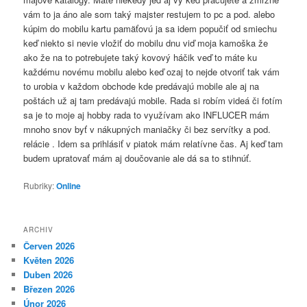
vám to ja áno ale som taký majster restujem to pc a pod. alebo
kúpim do mobilu kartu pamäťovú ja sa idem popučiť od smiechu
keď niekto si nevie vložiť do mobilu dnu viď moja kamoška že
ako že na to potrebujete taký kovový háčik veď to máte ku
každému novému mobilu alebo keď ozaj to nejde otvoriť tak vám
to urobia v každom obchode kde predávajú mobile ale aj na
poštách už aj tam predávajú mobile. Rada si robím videá či fotím
sa je to moje aj hobby rada to využívam ako INFLUCER mám
mnoho snov byť v nákupných maniačky či bez servítky a pod.
relácie . Idem sa prihlásiť v piatok mám relatívne čas. Aj keď tam
budem upratovať mám aj doučovanie ale dá sa to stihnúť.
Rubriky:
Online
ARCHIV
Červen 2026
Květen 2026
Duben 2026
Březen 2026
Únor 2026