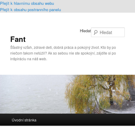
Přejít k hlavnímu obsahu webu
Přejít k obsahu postranního panelu
Hledat
Fant
Šťastný vzťah, zdravé deti, dobrá práca a pokojný život. Kto by po
niečom takom netúžil? Ak so sebou nie ste spokojní, zájdite si po
inšpiráciu na náš web.
Hlavní
Úvodní stránka
navigační
menu