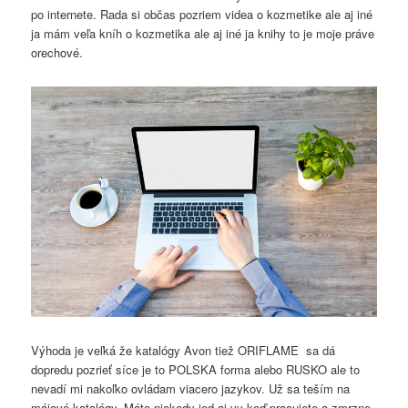
po internete. Rada si občas pozriem videa o kozmetike ale aj iné
ja mám veľa kníh o kozmetika ale aj iné ja knihy to je moje práve
orechové.
Výhoda je veľká že katalógy Avon tiež ORIFLAME sa dá
dopredu pozrieť síce je to POLSKA forma alebo RUSKO ale to
nevadí mi nakoľko ovládam viacero jazykov. Už sa teším na
májové katalógy. Máte niekedy jed aj vy keď pracujete a zmrzne