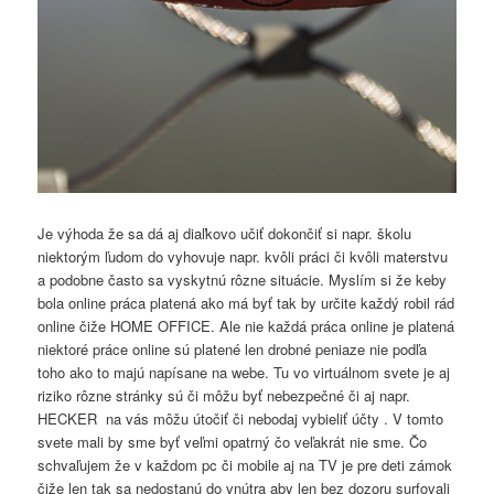
Je výhoda že sa dá aj diaľkovo učiť dokončiť si napr. školu
niektorým ľudom do vyhovuje napr. kvôli práci či kvôli materstvu
a podobne často sa vyskytnú rôzne situácie. Myslím si že keby
bola online práca platená ako má byť tak by určite každý robil rád
online čiže HOME OFFICE. Ale nie každá práca online je platená
niektoré práce online sú platené len drobné peniaze nie podľa
toho ako to majú napísane na webe. Tu vo virtuálnom svete je aj
riziko rôzne stránky sú či môžu byť nebezpečné či aj napr.
HECKER na vás môžu útočiť či nebodaj vybieliť účty . V tomto
svete mali by sme byť veľmi opatrný čo veľakrát nie sme. Čo
schvaľujem že v každom pc či mobile aj na TV je pre deti zámok
čiže len tak sa nedostanú do vnútra aby len bez dozoru surfovali