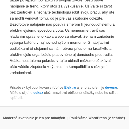
nabíjanie je trend, ktorý stojí za vyskúšanie. Užívajte si život
bez zástrčiek a nechajte technológiu robiť svoju prácu, aby ste
sa mohli venovať tomu, čo je pre vás skutočne dôležité.
Bezdrôtové nabíjanie nás posúva smerom k jednoduchšiemu a
efektívnejšiemu spôsobu života. Už nemusíme tráviť čas
hľadaním správneho kábla alebo sa obávať, že nám zariadenie
vyčerpá batériu v najnevhodnejšom momente. S nabíjacími
podložkami či stojanmi sa nám otvára priestor na kreativitu a
efektívnejšiu organizáciu pracovného aj domáceho prostredia.
Vďaka neustálemu pokroku v tejto oblasti môžeme očakávať
ešte väčšie zlepšenia v rýchlosti a kompatibilite s rôznymi
zariadeniami.
Příspěvek byl publikován v rubrice
Elektro
a jeho autorem je
devene
.
Můžete si jeho
odkaz
uložit mezi své oblíbené záložky nebo ho sdílet
s přáteli.
Moderné svetlo nie je len pre mladých
Používáme WordPress (v češtině).