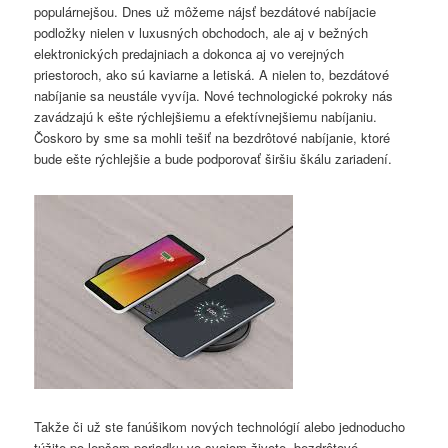
populárnejšou. Dnes už môžeme nájsť bezdátové nabíjacie
podložky nielen v luxusných obchodoch, ale aj v bežných
elektronických predajniach a dokonca aj vo verejných
priestoroch, ako sú kaviarne a letiská. A nielen to, bezdátové
nabíjanie sa neustále vyvíja. Nové technologické pokroky nás
zavádzajú k ešte rýchlejšiemu a efektívnejšiemu nabíjaniu.
Čoskoro by sme sa mohli tešiť na bezdrôtové nabíjanie, ktoré
bude ešte rýchlejšie a bude podporovať širšiu škálu zariadení.
Takže či už ste fanúšikom nových technológií alebo jednoducho
túžite po lepšom poriadku vo svojom živote, bezdrôtové