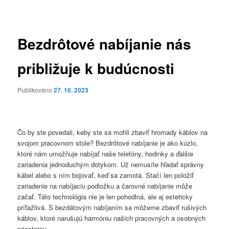
pro
příspěvky
Bezdrôtové nabíjanie nás
približuje k budúcnosti
Publikováno
27. 10. 2023
Čo by ste povedali, keby ste sa mohli zbaviť hromady káblov na
svojom pracovnom stole? Bezdrôtové nabíjanie je ako kúzlo,
ktoré nám umožňuje nabíjať naše telefóny, hodinky a ďalšie
zariadenia jednoduchým dotykom. Už nemusíte hľadať správny
kábel alebo s ním bojovať, keď sa zamotá. Stačí len položiť
zariadenie na nabíjaciu podložku a čarovné nabíjanie môže
začať. Táto technológia nie je len pohodlná, ale aj esteticky
príťažlivá. S bezdátovým nabíjaním sa môžeme zbaviť rušivých
káblov, ktoré narušujú harmóniu našich pracovných a osobných
priestorov.