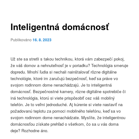
pro
příspěvky
Inteligentná domácnosť
Publikováno
16. 8. 2023
Už ste sa stretli s takou technikou, ktorá vám zabezpečí pokoj,
že váš domov a nehnuteľnosť je v poriadku? Technológia smeruje
dopredu. Mnohí ľudia si nechali nainštalovať rôzne digitálne
technológie, ktoré im zaručujú bezpečnosť, keď sa práve vo
svojom rodinnom dome nenachádzajú. Je to inteligentná
domácnosť. Bezpečnostné kamery, rôzne digitálne spotrebiče či
iná technológia, ktorú si viete prispôsobiť cez váš mobilný
telefón. Je to veľmi jednoduché. Aj kúrenie si viete nastaviť na
požadovanú teplotu za pomoci mobilného telefónu, keď sa vo
svojom rodinnom dome nenachádzate. Myslíte, že inteligentnou
domácnosťou získate prehľad o všetkom, čo sa u vás doma
deje? Rozhodne áno.