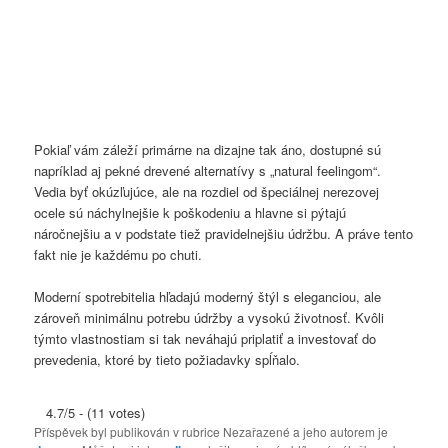
Pokiaľ vám záleží primárne na dizajne tak áno, dostupné sú
napríklad aj pekné drevené alternatívy s „natural feelingom“.
Vedia byť okúzľujúce, ale na rozdiel od špeciálnej nerezovej
ocele sú náchylnejšie k poškodeniu a hlavne si pýtajú
náročnejšiu a v podstate tiež pravidelnejšiu údržbu. A práve tento
fakt nie je každému po chuti.
Moderní spotrebitelia hľadajú moderný štýl s eleganciou, ale
zároveň minimálnu potrebu údržby a vysokú životnosť. Kvôli
týmto vlastnostiam si tak neváhajú priplatiť a investovať do
prevedenia, ktoré by tieto požiadavky spĺňalo.
4.7/5 - (11 votes)
Příspěvek byl publikován v rubrice Nezařazené a jeho autorem je