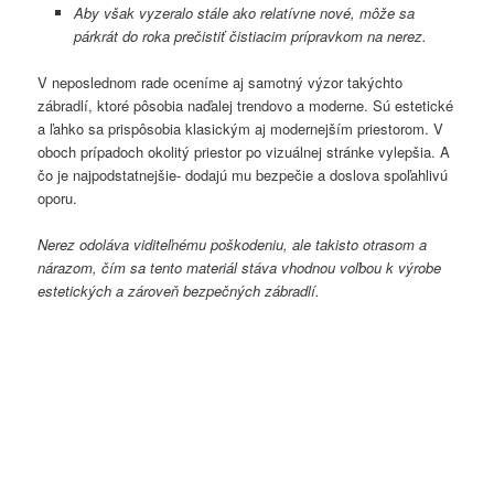
Aby však vyzeralo stále ako relatívne nové, môže sa
párkrát do roka prečistiť čistiacim prípravkom na nerez.
V neposlednom rade oceníme aj samotný výzor takýchto
zábradlí, ktoré pôsobia naďalej trendovo a moderne. Sú estetické
a ľahko sa prispôsobia klasickým aj modernejším priestorom. V
oboch prípadoch okolitý priestor po vizuálnej stránke vylepšia. A
čo je najpodstatnejšie- dodajú mu bezpečie a doslova spoľahlivú
oporu.
Nerez odoláva viditeľnému poškodeniu, ale takisto otrasom a
nárazom, čím sa tento materiál stáva vhodnou voľbou k výrobe
estetických a zároveň bezpečných zábradlí.