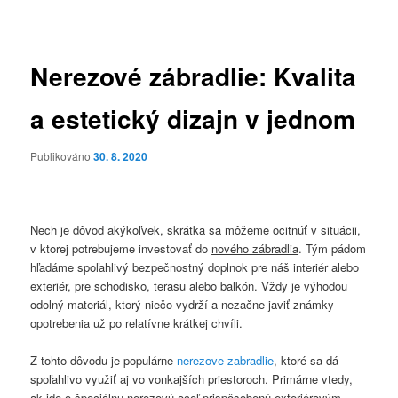
pro
příspěvky
Nerezové zábradlie: Kvalita
a estetický dizajn v jednom
Publikováno
30. 8. 2020
Nech je dôvod akýkoľvek, skrátka sa môžeme ocitnúť v situácii,
v ktorej potrebujeme investovať do
nového zábradlia
. Tým pádom
hľadáme spoľahlivý bezpečnostný doplnok pre náš interiér alebo
exteriér, pre schodisko, terasu alebo balkón. Vždy je výhodou
odolný materiál, ktorý niečo vydrží a nezačne javiť známky
opotrebenia už po relatívne krátkej chvíli.
Z tohto dôvodu je populárne
nerezove zabradlie
, ktoré sa dá
spoľahlivo využiť aj vo vonkajších priestoroch. Primárne vtedy,
ak ide o špeciálnu nerezovú oceľ prispôsobenú exteriérovým