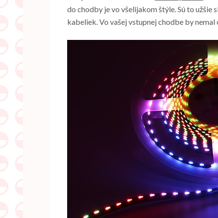
do chodby je vo všelijakom štýle. Sú to užšie 
kabeliek. Vo vašej vstupnej chodbe by nemal 