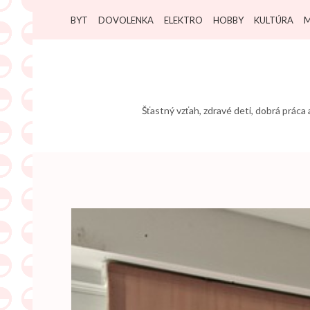
Přeskočit
BYT
DOVOLENKA
ELEKTRO
HOBBY
KULTÚRA
M
na
obsah
(stiskněte
Enter)
Šťastný vzťah, zdravé deti, dobrá práca 