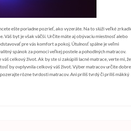
cete ešte poriadne pozrieť, ako vyzeráte. Na to slúži veľké zrkadl
e. Váš byt je však väčší. Určite máte aj obývaciu miestnosť alebo
dstavovať pre vás komfort a pokoj. Útulnosť spálne je veľmi
valitný spánok za pomoci veľkej postele a pohodlných matracov.
áš celkový život. Ak by ste si zakúpili lacné matrace, verte mi, že
atosť by ovplyvnila celkový váš život. Výber matracov určite dobre
opozerajte rôzne tvrdosti matracov. Ani príliš tvrdý či príliš mäkký