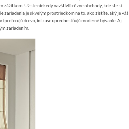
m zážitkom. Už ste niekedy navštívili rôzne obchody, kde ste si
 zariadenia je skvelým prostriedkom na to, ako zistíte, aký je váš
í preferujú drevo, iní zase uprednostňujú moderné bývanie. Aj
ým zariadením.