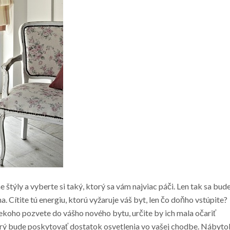
týly a vyberte si taký, ktorý sa vám najviac páči. Len tak sa bud
 Cítite tú energiu, ktorú vyžaruje váš byt, len čo doňho vstúpite?
niekoho pozvete do vášho nového bytu, určite by ich mala očariť
orý bude poskytovať dostatok osvetlenia vo vašej chodbe. Nábyto