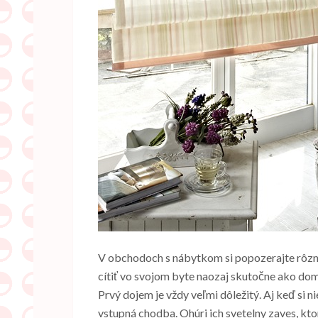
V obchodoch s nábytkom si popozerajte rôzne š
cítiť vo svojom byte naozaj skutočne ako doma.
Prvý dojem je vždy veľmi dôležitý. Aj keď si 
vstupná chodba. Ohúri ich
svetelny zaves
, kt