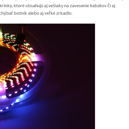
skrinky, ktoré obsahujú aj vešiaky na zavesenie kabátov či aj
chýbať botník alebo aj veľké zrkadlo.