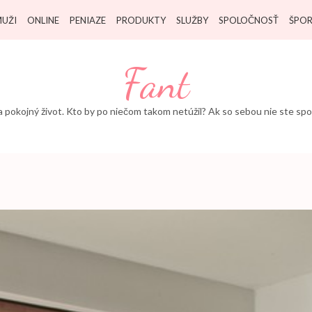
UŽI
ONLINE
PENIAZE
PRODUKTY
SLUŽBY
SPOLOČNOSŤ
ŠPO
Fant
a pokojný život. Kto by po niečom takom netúžil? Ak so sebou nie ste spoko