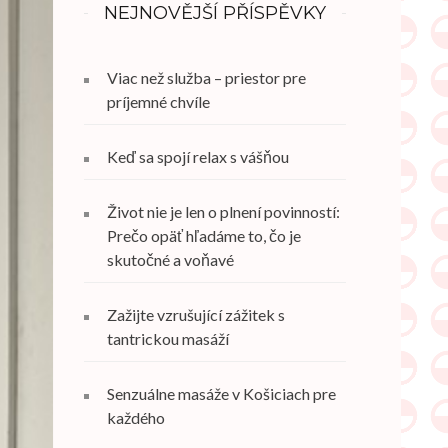
NEJNOVĚJŠÍ PŘÍSPĚVKY
Viac než služba – priestor pre
príjemné chvíle
Keď sa spojí relax s vášňou
Život nie je len o plnení povinností:
Prečo opäť hľadáme to, čo je
skutočné a voňavé
Zažijte vzrušující zážitek s
tantrickou masáží
Senzuálne masáže v Košiciach pre
každého