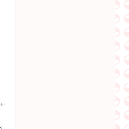
ete
k