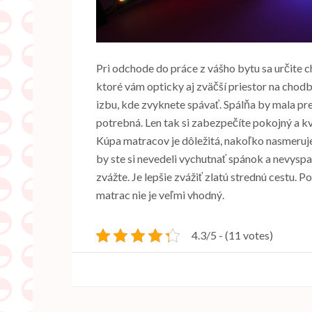
Pri odchode do práce z vášho bytu sa určite ch
ktoré vám opticky aj zväčší priestor na chodb
izbu, kde zvyknete spávať.
Spálňa by mala pre
potrebná. Len tak si zabezpečíte pokojný a k
Kúpa matracov je dôležitá, nakoľko nasmeruje v
by ste si nevedeli vychutnať spánok a nevysp
zvážte. Je lepšie zvážiť zlatú strednú cestu. P
matrac nie je veľmi vhodný.
4.3/5 - (11 votes)