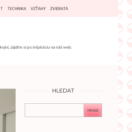
RT
TECHNIKA
VZŤAHY
ZVIERATÁ
jní, zájdite si po inšpiráciu na náš web.
HLEDAT
Hledat