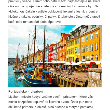
prakticky všade. Okrem toho patrí medzi najšťastnejšie na svete,
čiže núdza o príjemné stretnutia s domácimi by nemala byť. Na
vidieku vás čakajú kaštiele obklopené lúkami a lesmi, v centre
hlučné atrakcie, podniky, či parky. Z takéhoto výletu môže urobiť
buď niečo romantické alebo športové.
Portugalsko – Lisabon
Lisabon, miesto kedysi známe svojím prístavom, ktoré vás
mohlo bezpečne doplaviť do Nového sveta. Dnes je z neho
obľúbená prímorská oblasť, plná histórie a starých pamiatok,