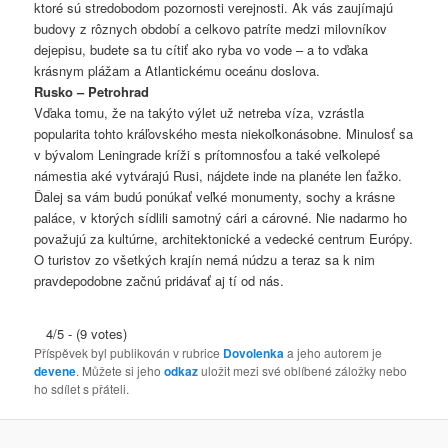
ktoré sú stredobodom pozornosti verejnosti. Ak vás zaujímajú
budovy z rôznych období a celkovo patríte medzi milovníkov
dejepisu, budete sa tu cítiť ako ryba vo vode – a to vďaka
krásnym plážam a Atlantickému oceánu doslova.
Rusko – Petrohrad
Vďaka tomu, že na takýto výlet už netreba víza, vzrástla
popularita tohto kráľovského mesta niekoľkonásobne. Minulosť sa
v bývalom Leningrade kríži s prítomnosťou a také veľkolepé
námestia aké vytvárajú Rusi, nájdete inde na planéte len ťažko.
Ďalej sa vám budú ponúkať veľké monumenty, sochy a krásne
paláce, v ktorých sídlili samotný cári a cárovné. Nie nadarmo ho
považujú za kultúrne, architektonické a vedecké centrum Európy.
O turistov zo všetkých krajín nemá núdzu a teraz sa k nim
pravdepodobne začnú pridávať aj tí od nás.
4/5 - (9 votes)
Příspěvek byl publikován v rubrice
Dovolenka
a jeho autorem je
devene
. Můžete si jeho
odkaz
uložit mezi své oblíbené záložky nebo
ho sdílet s přáteli.