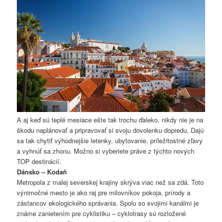
A aj keď sú teplé mesiace ešte tak trochu ďaleko, nikdy nie je na
škodu naplánovať a pripravovať si svoju dovolenku dopredu. Dajú
sa tak chytiť výhodnejšie letenky, ubytovanie, príležitostné zľavy
a vyhnúť sa zhonu. Možno si vyberiete práve z týchto nových
TOP destinácií.
Dánsko – Kodaň
Metropola z malej severskej krajiny skrýva viac než sa zdá. Toto
výnimočné mesto je ako raj pre milovníkov pokoja, prírody a
zástancov ekologického správania. Spolu so svojimi kanálmi je
známe zanietením pre cyklistiku – cyklotrasy sú rozložené