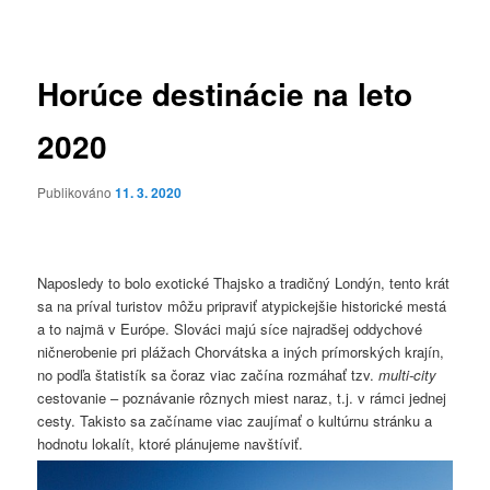
pro
příspěvky
Horúce destinácie na leto
2020
Publikováno
11. 3. 2020
Naposledy to bolo exotické Thajsko a tradičný Londýn, tento krát
sa na príval turistov môžu pripraviť atypickejšie historické mestá
a to najmä v Európe. Slováci majú síce najradšej oddychové
ničnerobenie pri plážach Chorvátska a iných prímorských krajín,
no podľa štatistík sa čoraz viac začína rozmáhať tzv.
multi-city
cestovanie – poznávanie rôznych miest naraz, t.j. v rámci jednej
cesty. Takisto sa začíname viac zaujímať o kultúrnu stránku a
hodnotu lokalít, ktoré plánujeme navštíviť.