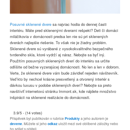
Posuvné sklenené dvere
sa najviac hodia do dennej časti
interiéru.
Máte pred sklenenými dverami rešpekt? Deti či domáci
miláčikovia v domácnosti predsa len nie sú pri sklenených
dverách najlepšie riešenie. To však nie je žiadny problém.
Sklenené dvere sú vyrábané z vysokokvalitného bezpečného
tvrdeného skla, ktoré vydrží aj náraz.
Nebojte sa byť iný.
Použitím posuvných sklenených dverí do interiéru sa určite
odlíšite od bežne vyzerajúcej domácnosti. No len a len v dobrom.
Verte, že sklenené dvere vám bude závidieť nejeden návštevník.
Veď kto by nechcel krásne presvetlený a otvorený interiér s
dávkou luxusu v podobe sklenených dverí? Nebojte sa preto
navštíviť internetovú stránku lmmont.sk, kde nájdete množstvo
inšpirácii na sklenené realizácie do domácnosti.
3.9/5 - (14 votes)
Příspěvek byl publikován v rubrice
Produkty
a jeho autorem je
devene
. Můžete si jeho
odkaz
uložit mezi své oblíbené záložky nebo
ho sdílet s přáteli.