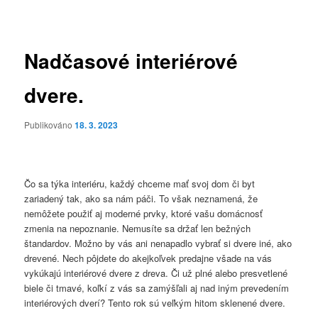
pro
příspěvky
Nadčasové interiérové
dvere.
Publikováno
18. 3. 2023
Čo sa týka interiéru, každý chceme mať svoj dom či byt
zariadený tak, ako sa nám páči. To však neznamená, že
nemôžete použiť aj moderné prvky, ktoré vašu domácnosť
zmenia na nepoznanie. Nemusíte sa držať len bežných
štandardov. Možno by vás ani nenapadlo vybrať si dvere iné, ako
drevené.
Nech pôjdete do akejkoľvek predajne všade na vás
vykúkajú interiérové dvere z dreva. Či už plné alebo presvetlené
biele či tmavé, koľkí z vás sa zamýšľali aj nad iným prevedením
interiérových dverí? Tento rok sú veľkým hitom sklenené dvere.