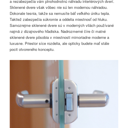
a nezabezpečia vám plnohodnotnú náhradu interiérových dverí.
Sklenené dvere však vôbec nie sú len modernou náhradou.
Dokonale tesnia, takže sa nemusíte báť veľkého úniku tepla.
Taktiež zabezpečia súkromie a oddelia miestnosť od hluku.
Samozrejme sklenené dvere sú v moderných vilách používané
najmä z dizajnového hľadiska. Nadrozmerné číre či matné
sklenené dvere pôsobia v miestnosti mimoriadne moderne a
luxusne. Priestor síce rozdelia, ale opticky budete mať stále
pocit otvoreného konceptu.