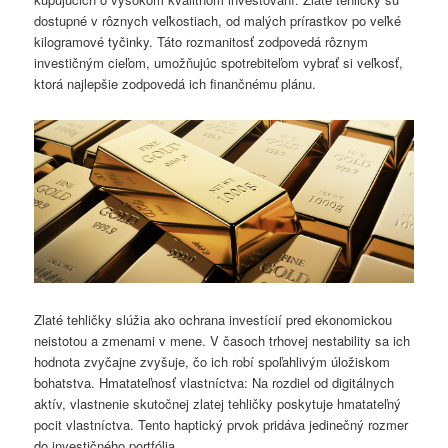
dostupné v rôznych veľkostiach, od malých prírastkov po veľké
kilogramové tyčinky. Táto rozmanitosť zodpovedá rôznym
investičným cieľom, umožňujúc spotrebiteľom vybrať si veľkosť,
ktorá najlepšie zodpovedá ich finančnému plánu.
Zlaté tehličky slúžia ako ochrana investícií pred ekonomickou
neistotou a zmenami v mene. V časoch trhovej nestability sa ich
hodnota zvyčajne zvyšuje, čo ich robí spoľahlivým úložiskom
bohatstva. Hmatateľnosť vlastníctva: Na rozdiel od digitálnych
aktív, vlastnenie skutočnej zlatej tehličky poskytuje hmatateľný
pocit vlastníctva. Tento haptický prvok pridáva jedinečný rozmer
do investičného portfólia.