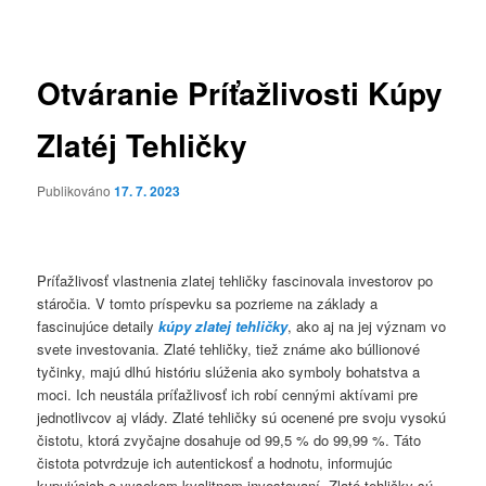
pro
příspěvky
Otváranie Príťažlivosti Kúpy
Zlatéj Tehličky
Publikováno
17. 7. 2023
Príťažlivosť vlastnenia zlatej tehličky fascinovala investorov po
stáročia. V tomto príspevku sa pozrieme na základy a
fascinujúce detaily
kúpy zlatej tehličky
, ako aj na jej význam vo
svete investovania. Zlaté tehličky, tiež známe ako búllionové
tyčinky, majú dlhú históriu slúženia ako symboly bohatstva a
moci. Ich neustála príťažlivosť ich robí cennými aktívami pre
jednotlivcov aj vlády. Zlaté tehličky sú ocenené pre svoju vysokú
čistotu, ktorá zvyčajne dosahuje od 99,5 % do 99,99 %. Táto
čistota potvrdzuje ich autentickosť a hodnotu, informujúc
kupujúcich o vysokom kvalitnom investovaní. Zlaté tehličky sú