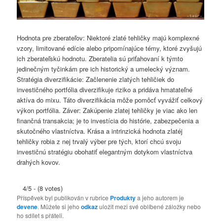
Hodnota pre zberateľov: Niektoré zlaté tehličky majú komplexné
vzory, limitované edície alebo pripomínajúce témy, ktoré zvyšujú
ich zberateľskú hodnotu. Zberatelia sú priťahovaní k týmto
jedinečným tyčinkám pre ich historický a umelecký význam.
Stratégia diverzifikácie: Začlenenie zlatých tehličiek do
investičného portfólia diverzifikuje riziko a pridáva hmatateľné
aktíva do mixu. Táto diverzifikácia môže pomôcť vyvážiť celkový
výkon portfólia. Záver: Zakúpenie zlatej tehličky je viac ako len
finančná transakcia; je to investícia do histórie, zabezpečenia a
skutočného vlastníctva. Krása a intrinzická hodnota zlatéj
tehličky robia z nej trvalý výber pre tých, ktorí chcú svoju
investičnú stratégiu obohatiť elegantným dotykom vlastníctva
drahých kovov.
4/5 - (8 votes)
Příspěvek byl publikován v rubrice
Produkty
a jeho autorem je
devene
. Můžete si jeho
odkaz
uložit mezi své oblíbené záložky nebo
ho sdílet s přáteli.