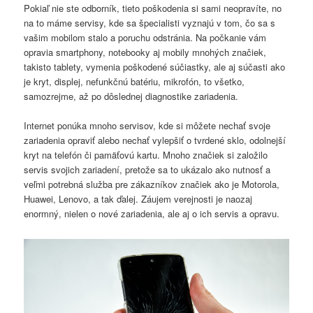
Pokiaľ nie ste odborník, tieto poškodenia si sami neopravíte, no
na to máme servisy, kde sa špecialisti vyznajú v tom, čo sa s
vašim mobilom stalo a poruchu odstránia. Na počkanie vám
opravia smartphony, notebooky aj mobily mnohých značiek,
takisto tablety, vymenia poškodené súčiastky, ale aj súčasti ako
je kryt, displej, nefunkčnú batériu, mikrofón, to všetko,
samozrejme, až po dôslednej diagnostike zariadenia.
Internet ponúka mnoho servisov, kde si môžete nechať svoje
zariadenia opraviť alebo nechať vylepšiť o tvrdené sklo, odolnejší
kryt na telefón či pamäťovú kartu. Mnoho značiek si založilo
servis svojich zariadení, pretože sa to ukázalo ako nutnosť a
veľmi potrebná služba pre zákazníkov značiek ako je Motorola,
Huawei, Lenovo, a tak ďalej. Záujem verejnosti je naozaj
enormný, nielen o nové zariadenia, ale aj o ich servis a opravu.