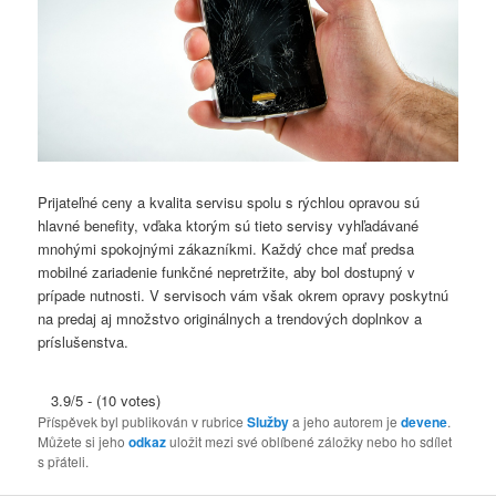
Prijateľné ceny a kvalita servisu spolu s rýchlou opravou sú
hlavné benefity, vďaka ktorým sú tieto servisy vyhľadávané
mnohými spokojnými zákazníkmi. Každý chce mať predsa
mobilné zariadenie funkčné nepretržite, aby bol dostupný v
prípade nutnosti. V servisoch vám však okrem opravy poskytnú
na predaj aj množstvo originálnych a trendových doplnkov a
príslušenstva.
3.9/5 - (10 votes)
Příspěvek byl publikován v rubrice
Služby
a jeho autorem je
devene
.
Můžete si jeho
odkaz
uložit mezi své oblíbené záložky nebo ho sdílet
s přáteli.