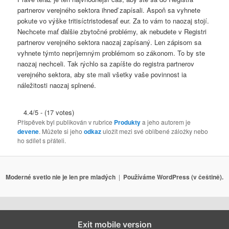
partnerov verejného sektora ihneď zapísali. Aspoň sa vyhnete
pokute vo výške tritisíctristodesať eur. Za to vám to naozaj stojí.
Nechcete mať ďalšie zbytočné problémy, ak nebudete v Registri
partnerov verejného sektora naozaj zapísaný. Len zápisom sa
vyhnete týmto nepríjemným problémom so zákonom. To by ste
naozaj nechceli. Tak rýchlo sa zapíšte do registra partnerov
verejného sektora, aby ste mali všetky vaše povinnost ia
náležitosti naozaj splnené.
4.4/5 - (17 votes)
Příspěvek byl publikován v rubrice
Produkty
a jeho autorem je
devene
. Můžete si jeho
odkaz
uložit mezi své oblíbené záložky nebo
ho sdílet s přáteli.
Moderné svetlo nie je len pre mladých
Používáme WordPress (v češtině).
Exit mobile version