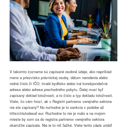
V takomto zozname sú zapísané osobné údaje, ako napríklad
meno a priezvisko právnickej osoby, dátum narodenia alebo
rodné číslo či IČO, trvalé bydlisko alebo iná korešpondečná
adresa alebo adresa prechodného pobytu. Ďalej musí byť
zapísaný doklad totožnosti, a to číslo a typ dokladu totožnosti.
Viete, čo vám hrozí, ak v Registri partnerov verejného sektora
nie ste zapísaný? No rozhodne je to sankcia v podobe až
tritisíctristodesať eur. Rozhodne to nie je málo a na mojom
mieste by som sa do registra partnerov verejného sektora
okamžite zapísala. Nie je to nič ťažké. Viete tento zápis urobiť